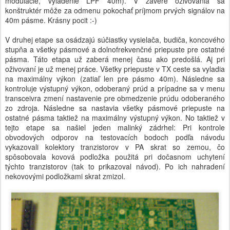
modulácie, vyladenie LPF 40m). V závere oživovania sa
konštruktér môže za odmenu pokochať príjmom prvých signálov na
40m pásme. Krásny pocit :-)
V druhej etape sa osádzajú súčiastky vysielača, budiča, koncového
stupňa a všetky pásmové a dolnofrekvenčné priepuste pre ostatné
pásma. Táto etapa už zaberá menej času ako predošlá. Aj pri
oživovaní je už menej práce. Všetky priepuste v TX ceste sa vyladia
na maximálny výkon (zatiaľ len pre pásmo 40m). Následne sa
kontroluje výstupný výkon, odoberaný prúd a prípadne sa v menu
transceivra zmení nastavenie pre obmedzenie prúdu odoberaného
zo zdroja. Následne sa nastavia všetky pásmové priepuste na
ostatné pásma taktiež na maximálny výstupný výkon. No taktiež v
tejto etape sa našiel jeden malinký zádrhel: Pri kontrole
obvodových odporov na testovacích bodoch podľa návodu
vykazovali kolektory tranzistorov v PA skrat so zemou, čo
spôsobovala kovová podložka použitá pri dočasnom uchytení
týchto tranzistorov (tak to prikazoval návod). Po ich nahradení
nekovovými podložkami skrat zmizol.