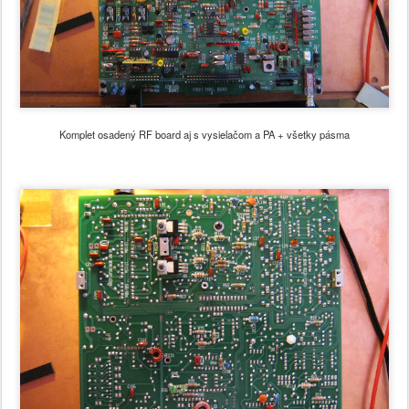
Komplet osadený RF board aj s vysielačom a PA + všetky pásma