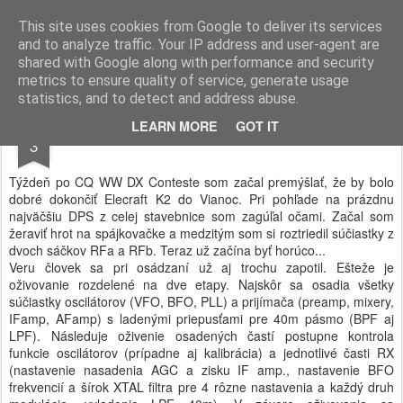
OM4AA blog
For fresh news follow me on Google+: http://www.google.com/profiles/zoliqe [Sledujte ma na Google+]
This site uses cookies from Google to deliver its services
and to analyze traffic. Your IP address and user-agent are
shared with Google along with performance and security
metrics to ensure quality of service, generate usage
statistics, and to detect and address abuse.
JAN
LEARN MORE
GOT IT
K2 - RF Board
3
Týždeň po CQ WW DX Conteste som začal premýšlať, že by bolo
dobré dokončiť Elecraft K2 do Vianoc. Pri pohľade na prázdnu
najväčšiu DPS z celej stavebnice som zagúľal očami. Začal som
žeraviť hrot na spájkovačke a medzitým som si roztriedil súčiastky z
dvoch sáčkov RFa a RFb. Teraz už začína byť horúco...
Veru človek sa pri osádzaní už aj trochu zapotil. Ešteže je
oživovanie rozdelené na dve etapy. Najskôr sa osadia všetky
súčiastky oscilátorov (VFO, BFO, PLL) a prijímača (preamp, mixery,
IFamp, AFamp) s ladenými priepusťami pre 40m pásmo (BPF aj
LPF). Následuje oživenie osadených častí postupne kontrola
funkcie oscilátorov (prípadne aj kalibrácia) a jednotlivé časti RX
(nastavenie nasadenia AGC a zisku IF amp., nastavenie BFO
frekvencií a šírok XTAL filtra pre 4 rôzne nastavenia a každý druh