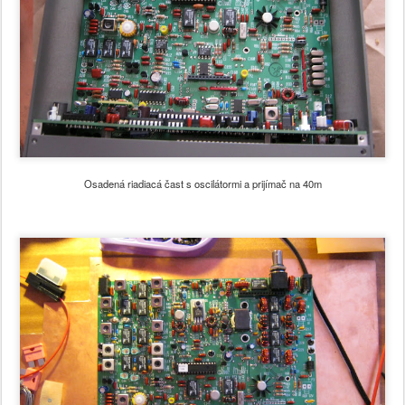
Osadená riadiacá čast s oscilátormi a prijímač na 40m